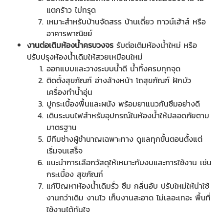
แตกร้าว ไม่ทรุด
เหมาะสำหรับบ้านจัดสรร บ้านเดี่ยว ทาวน์เฮ้าส์ หรือ
อาคารพาณิชย์
งานต่อเติมห้องน้ำครบวงจร
รับต่อเติมห้องน้ำใหม่ หรือ
ปรับปรุงห้องน้ำเดิมให้สวยเหมือนใหม่
ออกแบบและวางระบบน้ำดี น้ำทิ้งครบทุกจุด
ติดตั้งสุขภัณฑ์ อ่างล้างหน้า โถสุขภัณฑ์ ฝักบัว
เครื่องทำน้ำอุ่น
ปูกระเบื้องพื้นและผนัง พร้อมยาแนวกันซึมอย่างดี
เดินระบบไฟสำหรับอุปกรณ์ในห้องน้ำให้ปลอดภัยตาม
มาตรฐาน
มีทีมช่างผู้ชำนาญเฉพาะทาง ดูแลทุกขั้นตอนตั้งแต่
เริ่มจนเสร็จ
แนะนำการเลือกวัสดุให้เหมาะกับงบและการใช้งาน เช่น
กระเบื้อง สุขภัณฑ์
แก้ปัญหาห้องน้ำเดิมรั่ว ซึม กลิ่นอับ ปรับใหม่ให้น่าใช้
งานกว่าเดิม งานไว เก็บงานสะอาด ไม่เลอะเทอะ พื้นที่
ใช้งานได้ทันใจ