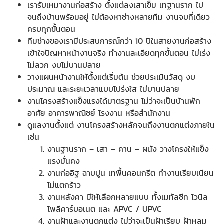
เรารับเหมางานก่อสร้าง ตั้งแต่ลงเสาเข็ม เทฐานราก ไป
จนถึงบ้านพร้อมอยู่ ไม่ต้องหาช่างหลายทีม งานจบที่เดียว
ครบทุกขั้นตอน
ทีมช่างของเรามีประสบการณ์กว่า 10 ปีในสายงานก่อสร้าง
เข้าใจปัญหาหน้างานจริง ทำงานละเอียดทุกขั้นตอน ไม่เร่ง
ไม่ลวก งบไม่บานปลาย
วางแผนหน้างานให้ตั้งแต่เริ่มต้น ช่วยประเมินวัสดุ งบ
ประมาณ และระยะเวลาแบบโปร่งใส ไม่บานปลาย
งานโครงสร้างแข็งแรงได้มาตรฐาน ไม่ว่าจะเป็นบ้านพัก
อาศัย อาคารพาณิชย์ โรงงาน หรือสำนักงาน
ดูแลงานตั้งแต่ งานโครงสร้างหลักจนถึงงานตกแต่งภายใน
เช่น
งานฐานราก – เสา – คาน – ผนัง วางโครงให้แข็ง
แรงมั่นคง
งานก่ออิฐ ฉาบปูน เทพื้นคอนกรีต ทำงานเรียบเนียน
ไม่แตกร้าว
งานหลังคา มีให้เลือกหลายแบบ ทั้งเมทัลชีท ไวนิล
โพลีคาร์บอเนต และ APVC / UPVC
งานฝ้าและงานตกแต่ง ไม่ว่าจะเป็นฝ้าเรียบ ฝ้าหลุม