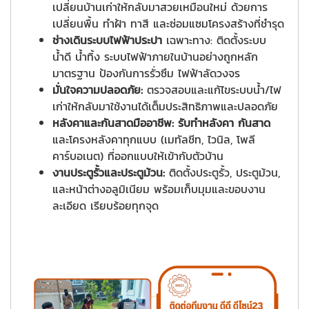
เปลี่ยนบ้านเก่าให้กลับมาสวยเหมือนใหม่ ด้วยการ
เปลี่ยนพื้น ทำฝ้า ทาสี และซ่อมแซมโครงสร้างที่ชำรุด
ช่างเดินระบบไฟฟ้าประปา
เฉพาะทาง: ติดตั้งระบบ
น้ำดี น้ำทิ้ง ระบบไฟฟ้าภายในบ้านอย่างถูกหลัก
มาตรฐาน ป้องกันการรั่วซึม ไฟฟ้าลัดวงจร
มั่นใจความปลอดภัย:
ตรวจสอบและแก้ไขระบบน้ำ/ไฟ
เก่าให้กลับมาใช้งานได้เต็มประสิทธิภาพและปลอดภัย
หลังคาและกันสาดมืออาชีพ:
รับทำหลังคา กันสาด
และโครงหลังคาทุกแบบ (เมทัลชีท, ไวนิล, โพลี
คาร์บอเนต) ที่ออกแบบให้เข้ากับตัวบ้าน
งานประตูรั้วและประตูม้วน:
ติดตั้งประตูรั้ว, ประตูม้วน,
และหน้าต่างอลูมิเนียม พร้อมเก็บมุมและขอบงาน
ละเอียด เรียบร้อยทุกจุด