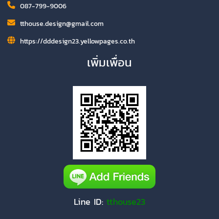
087-799-9006
tthouse.design@gmail.com
https://dddesign23.yellowpages.co.th
เพิ่มเพื่อน
Line ID:
tthouse23