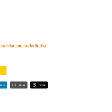
ร
รับเหมาซ่อมแซมและต่อเติมบ้าน
แชร์
อีเมล
พิมพ์