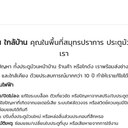
 ใกล้บ้าน
คุณในพื้นที่สมุทรปราการ ประตูม
เรา
ัญหา ทั้งประตูม้วนหน้าบ้าน ร้านค้า หรือโกดัง เราพร้อมส่งช่า
และใกล้เคียง ด้วยประสบการณ์มากกว่า 10 ปี ทำให้เราแก้ไขได้
วนไฟฟ้า
น/ปิดไม่ลง:
แก้ไขระบบล็อค ตัวเกี่ยวขัด หรือปัญหาจากสปริง/ใบประตู
้ไขปัญหาที่เกิดจากมอเตอร์เสีย ระบบไฟลัดวงจร หรือสวิตช์ควบคุมม
่อมแซมได้ทันที
:
ปรับตั้งประตูม้วนใหม่ หรือหล่อลื่นส่วนประกอบที่สึกหรอ
ัติเหตุ:
ซ่อมแซม/เปลี่ยนใบประตูที่บุบ หรือเสียหายจากการใช้งาน