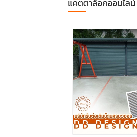
แคตตาล็อกออนไลน์