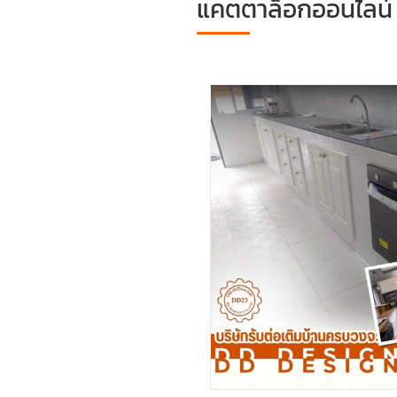
แคตตาล็อกออนไลน์